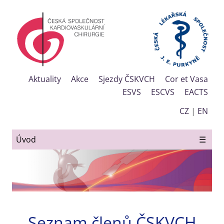
Aktuality
Akce
Sjezdy ČSKVCH
Cor et Vasa
ESVS
ESCVS
EACTS
CZ
|
EN
Úvod
☰
Seznam členů ČSKVCH