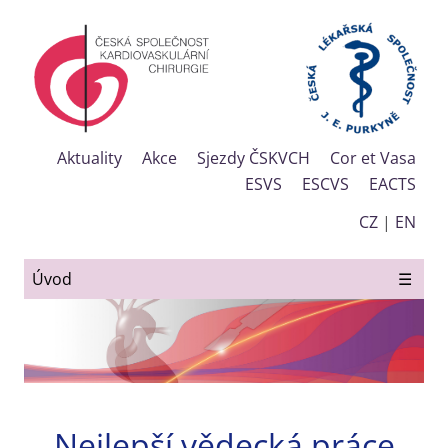
Aktuality
Akce
Sjezdy ČSKVCH
Cor et Vasa
ESVS
ESCVS
EACTS
CZ
|
EN
Úvod
☰
Nejlepší vědecká práce