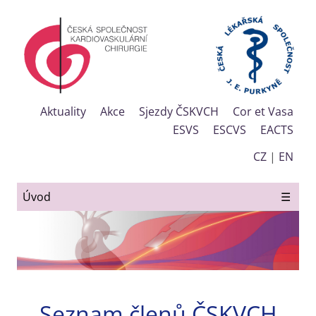
Aktuality
Akce
Sjezdy ČSKVCH
Cor et Vasa
ESVS
ESCVS
EACTS
CZ
|
EN
Úvod
☰
Seznam členů ČSKVCH