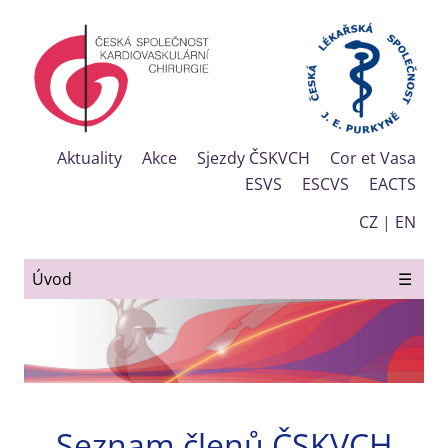
Aktuality
Akce
Sjezdy ČSKVCH
Cor et Vasa
ESVS
ESCVS
EACTS
CZ
|
EN
Úvod
☰
Seznam členů ČSKVCH